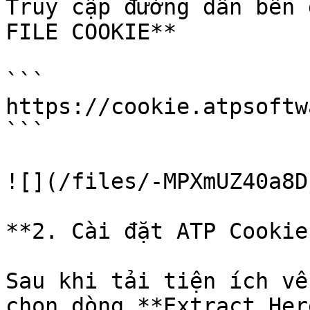
Truy cập đường dẫn bên 
FILE COOKIE**

```

https://cookie.atpsoftw
```

![](/files/-MPXmUZ40a8D
**2. Cài đặt ATP Cookie
Sau khi tải tiện ích về
chọn dòng **Extract Her