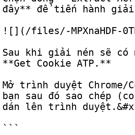
đây** để tiến hành giải
![](/files/-MPXnaHDF-0T
Sau khi giải nén sẽ có 
**Get Cookie ATP.**

Mở trình duyệt Chrome/C
bạn sau đó sao chép (co
dán lên trình duyệt.&#x2
```
