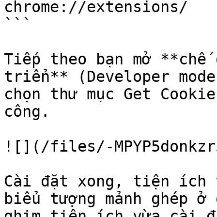
chrome://extensions/

```

Tiếp theo bạn mở **chế 
triển** (Developer mode
chọn thư mục Get Cookie
công.

![](/files/-MPYP5donkzr
Cài đặt xong, tiện ích 
biểu tượng mảnh ghép ở 
ghim tiện ích vừa cài đ