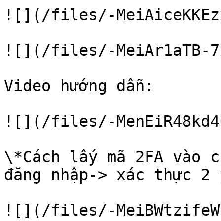
![](/files/-MeiAiceKKEz
![](/files/-MeiAr1aTB-7
Video hướng dẫn:

![](/files/-MenEiR48kd4
\*Cách lấy mã 2FA vào c
đăng nhập-> xác thực 2 
![](/files/-MeiBWtzifeW