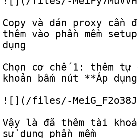
![](/files/-MeiFy7MuVVH
Copy và dán proxy cần đ
thêm vào phần mềm setup
dụng

Chọn cơ chế 1: thêm tự 
khoản bấm nút **Áp dụng
![](/files/-MeiG_F2o38J
Vậy là đã thêm tài khoả
sử dụng phần mềm
