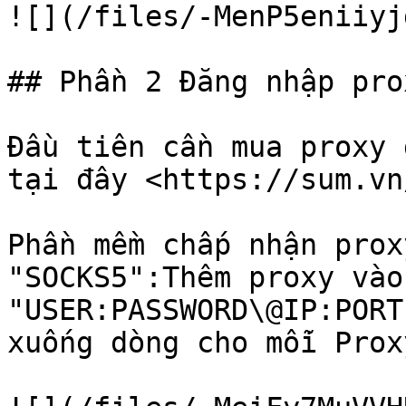
![](/files/-MenP5eniiyj
## Phần 2 Đăng nhập pro
Đầu tiên cần mua proxy 
tại đây <https://sum.vn
Phần mềm chấp nhận prox
"SOCKS5":Thêm proxy vào
"USER:PASSWORD\@IP:PORT
xuống dòng cho mỗi Proxy