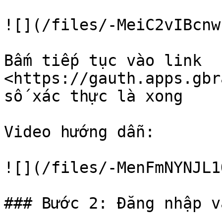
![](/files/-MeiC2vIBcnw
Bấm tiếp tục vào link 
<https://gauth.apps.gbr
số xác thực là xong

Video hướng dẫn:

![](/files/-MenFmNYNJL1
### Bước 2: Đăng nhập v