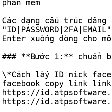
phần mềm

Các dạng cấu trúc đăng 
"ID|PASSWORD|2FA|EMAIL"
Enter xuống dòng cho mỗ
### **Bước 1:** chuẩn b
\*Cách lấy ID nick face
facebook copy link link
https://id.atpsoftware.
https://id.atpsoftware.